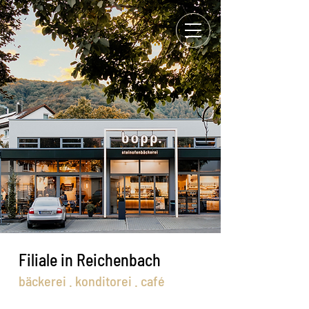
Zurück
Filiale in Reichenbach
bäckerei . konditorei . café