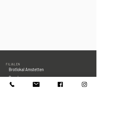
FILIALEN
Brotlokal Amstetten
Deggingen
Laichingen
Nel Mezzo Geislingen
Nellingen
Reichenbach im Täle
Sternplatz Geislingen
Türkheim Geislingen